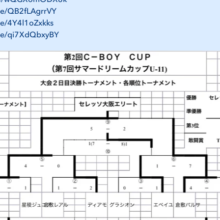
.be/QB2fLAgrrVY
.be/4Y4l1oZxkks
.be/qi7XdQbxyBY