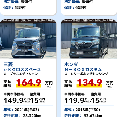
法定整備:
整備付
法定整備:
整備付
保証 :
保証付
保証 :
保証付
三菱
ホンダ
ｅＫクロススペース
Ｎ－ＢＯＸカスタム
Ｇ プラスエディション
Ｇ・Ｌターボホンダセンシング
164.9
134.9
支払
支払
万円
万円
総額
総額
（税込）
（税込）
車両本体価格
諸費用
車両本体価格
諸費用
149.9
15
119.9
15
年式 :
2021年(令03)
年式 :
2018年(平30)
走行距離：
28,320km
走行距離：
93,674km