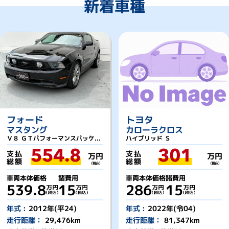
新着車種
フォード
トヨタ
マスタング
カローラクロス
Ｖ８ ＧＴパフォーマンスパッケ...
ハイブリッド Ｓ
554.8
301
支払
支払
万円
万円
総額
総額
（税込）
（税込）
車両本体価格
諸費用
車両本体価格
諸費用
539.8
15
286
15
年式 :
2012年(平24)
年式 :
2022年(令04)
走行距離：
29,476km
走行距離：
81,347km