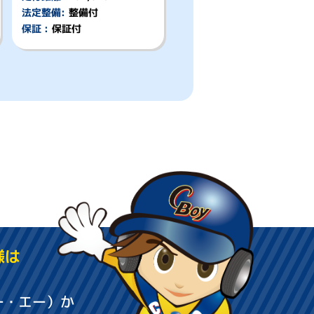
法定整備:
整備付
保証 :
保証付
様は
ー・エー）か