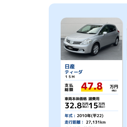
日産
ティーダ
１５Ｍ
47.8
支払
万円
総額
（税込）
車両本体価格
諸費用
32.8
15
年式 :
2010年(平22)
走行距離：
27,131km