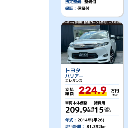
法定整備:
整備付
保証 :
保証付
トヨタ
ハリアー
エレガンス
224.9
支払
万円
総額
（税込）
車両本体価格
諸費用
209.9
15
年式 :
2014年(平26)
走行距離：
81,392km