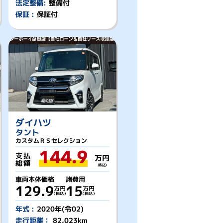
法定整備:
整備付
保証 :
保証付
ダイハツ
タント
カスタムＲＳセレクション
144.9
支払
万円
総額
（税込）
車両本体価格
諸費用
129.9
15
年式 :
2020年(令02)
走行距離：
82,023km