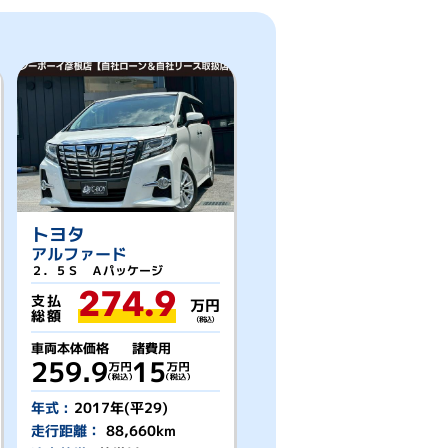
トヨタ
アルファード
２．５Ｓ Ａパッケージ
274.9
支払
万円
総額
（税込）
車両本体価格
諸費用
259.9
15
年式 :
2017年(平29)
走行距離：
88,660km