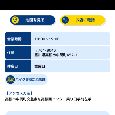
ル
マ
を
地図を見る
お店に電話
買
う
営業時間
10:00～19:00
店
〒761-8043
住所
舗
香川県高松市中間町452-1
情
休店日
金曜日
報
お
バイク買取対応店舗
知
【アクセス方法】
ら
高松市中間町交差点を高松西インター乗り口手前左手
せ