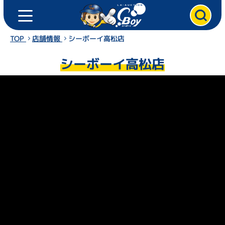
ト
ク
ッ
プ
TOP
店舗情報
シーボーイ高松店
ペ
シーボーイ高松店
ー
ジ
ク
ル
マ
を
売
る
ク