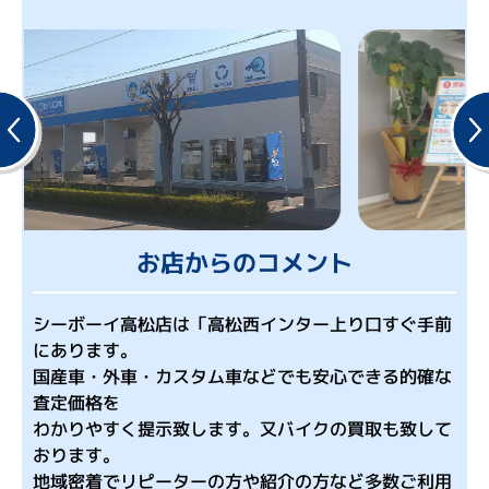
お
問
い
合
わ
せ
ス
ポ
お店からのコメント
ー
シーボーイ高松店は「高松西インター上り口すぐ手前
ツ
にあります。
ア
国産車・外車・カスタム車などでも安心できる的確な
査定価格を
ル
わかりやすく提示致します。又バイクの買取も致して
バ
おります。
ム
地域密着でリピーターの方や紹介の方など多数ご利用