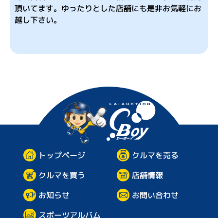
頂いてます。ゆったりとした店舗にも是非お気軽にお
越し下さい。
企
業
情
報
プ
ラ
イ
バ
シ
ー
ポ
シーボ
リ
シ
ー
トップページ
クルマを売る
クルマを買う
店舗情報
お問い合わせ
お知らせ
スポーツアルバム