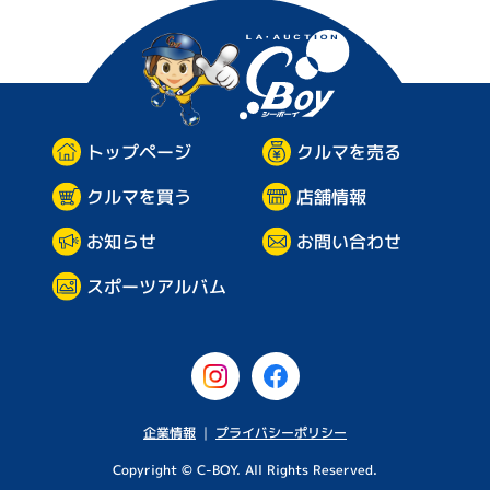
シーボ
企
業
情
報
プ
ラ
トップページ
クルマを売る
イ
バ
シ
クルマを買う
店舗情報
ー
ポ
お問い合わせ
お知らせ
リ
シ
ー
スポーツアルバム
企業情報
プライバシーポリシー
｜
Copyright © C-BOY. All Rights Reserved.