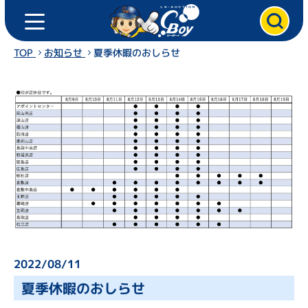
ト
ク
ッ
プ
TOP
お知らせ
夏季休暇のおしらせ
ペ
ー
ジ
ク
ル
マ
を
売
る
2022/08/11
夏季休暇のおしらせ
ク