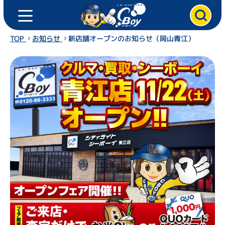
ト
ク
ッ
プ
TOP
お知らせ
新店舗オープンのお知らせ（岡山青江）
ペ
ー
ジ
ク
ル
マ
を
売
る
ク