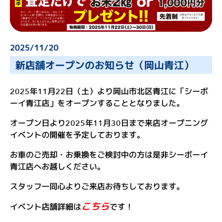
ル
マ
を
2025/11/20
買
新店舗オープンのお知らせ（岡山青江）
う
店
2025年11月22日（土）より岡山市北区青江に「シーボ
舗
ーイ青江店」をオープンすることとなりました。
情
オープン日より2025年11月30日まで来店オープニング
イベントの開催を予定しております。
報
お
お車のご売却・お乗換をご検討中の方は是非シーボーイ
青江店へお越しください。
知
ら
スタッフ一同心よりご来店お待ちしております。
せ
こちら
イベント店舗詳細は
です！