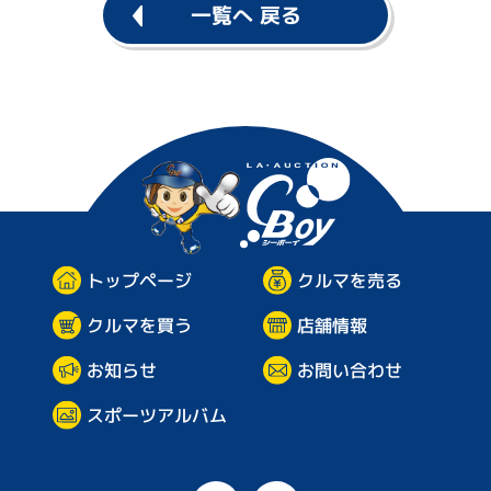
一覧へ 戻る
企
業
情
報
プ
ラ
イ
シーボ
バ
シ
ー
ポ
リ
シ
ー
トップページ
クルマを売る
クルマを買う
店舗情報
お問い合わせ
お知らせ
スポーツアルバム