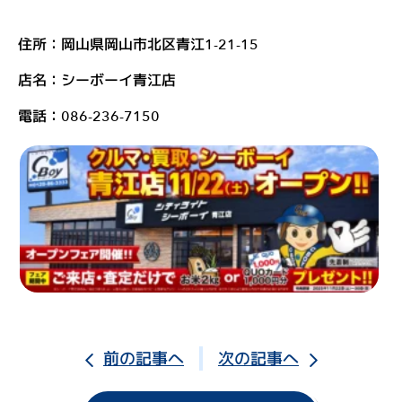
お
問
住所：岡山県岡山市北区青江1-21-15
い
店名：シーボーイ青江店
合
電話：086-236-7150
わ
せ
ス
ポ
ー
ツ
ア
ル
前の記事へ
次の記事へ
バ
ム