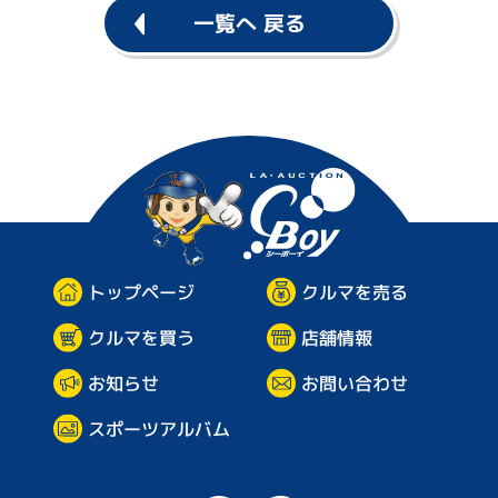
一覧へ 戻る
企
業
情
報
プ
ラ
イ
バ
シーボ
シ
ー
ポ
リ
シ
ー
トップページ
クルマを売る
クルマを買う
店舗情報
お問い合わせ
お知らせ
スポーツアルバム