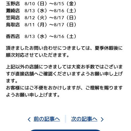
お
玉野店 8/10（日）〜8/15（金）
問
灘崎店 8/13（水）〜8/16（土）
笠岡店 8/12（火）〜8/17（日）
い
鳥取店 8/11（月）〜8/17（日）
合
香西店 8/13（水）～8/16（土）
わ
頂きましたお問い合わせにつきましては、夏季休暇後に
せ
順次対応させていただきます。
ス
上記以外の店舗につきましては大変お手数ではございま
ポ
すが直接店舗へご確認くださいますようお願い申し上げ
ー
ます。
お客様にはご不便をおかけしますが、ご理解を賜ります
ツ
ようお願い申し上げます。
ア
ル
バ
前の記事へ
次の記事へ
ム