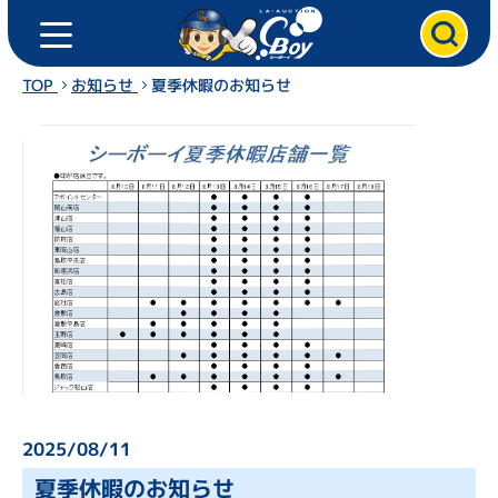
ト
ク
ッ
プ
TOP
お知らせ
夏季休暇のお知らせ
ペ
ー
ジ
ク
ル
マ
を
売
る
2025/08/11
ク
夏季休暇のお知らせ